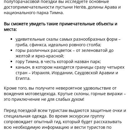
полуторачасовой поездки вы исследуете основные
достопримечательности пустыни Негёв, долины Арава и
национального парка Тимна.
Вы сможете увидеть такие примечательные объекты и
места:
удивительные скалы самых разнообразных форм –
гриба, сфинкса, идеально ровного столба;
горы различных расцветок – от зеленоватой до
желтой и ярко-красной;
гору Тимна, в честь которой назван парк;
каньон, в котором находятся границы сразу четырех
стран – Израиля, Иордании, Саудовской Аравии и
Египта.
Кроме того, вы получите невероятное удовольствие от
вождения мотовездехода. Крутые склоны, горные виражи –
это приключение не для слабых духом!
Перед поездкой всем туристам выдаются защитные очки и
специальная одежда. Во время экскурсии группу
сопровождает опытный гид, который будет рассказывать
всю необходимую информацию и вести туристов по