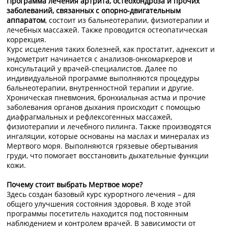
Программа лечения артрита, остеохондроза и прочих
заболеваний, связанных с опорно-двигательным
аппаратом
, состоит из бальнеотерапии, физиотерапии и
лечебных массажей. Также проводится остеопатическая
коррекция.
Курс исцеления таких болезней, как простатит, аднексит и
эндометрит начинается с анализов-онкомаркеров и
консультаций у врачей-специалистов. Далее по
индивидуальной программе выполняются процедуры
бальнеотерапии, внутренностной терапии и другие.
Хроническая пневмония, бронхиальная астма и прочие
заболевания органов дыхания происходит с помощью
диафрагмальных и рефлексогенных массажей,
физиотерапии и лечебного пилинга. Также производятся
ингаляции, которые основаны на маслах и минералах из
Мертвого моря. Выполняются грязевые обертывания
груди, что помогает восстановить дыхательные функции
кожи.
Почему стоит выбрать Мертвое море?
Здесь создан базовый курс курортного лечения – для
общего улучшения состояния здоровья. В ходе этой
программы посетитель находится под постоянным
наблюдением и контролем врачей. В зависимости от