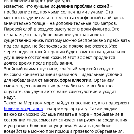
выполнения коррекции фигуры.
Известно, что лучшее
исцеление проблем с кожей
–
пребывание под прямыми солнечными лучами. Эта
местность удивительна тем, что атмосферный слой здесь
значительно толще – на дополнительные 400 метров.
Паровой слой в воздухе выступает в роли фильтра. Это
означает, что пагубное влияние ультрафиолета
существенно ниже, поэтому можно беспрерывно пребывать
под солнцем, не беспокоясь за появление ожогов. Уже
через неделю такой терапии будет заметно кардинальное
улучшение состояния кожи. И этот эффект продлится
долгое время после пребывания.
Знойный климат пустыни, солёный морской воздух с
высокой концентрацией браминов – идеальные условия
для избавления от
многих форм аллергии
. Организм
сможет здесь полностью расслабиться, и вы быстро
ощутите, как улучшается ваше самочувствие и уходит
недуг.
Также на Мертвом море найдут спасение те, кто подвержен
болезням суставов
– например, артриту. Таким людям
важно как можно больше плавать в море – пребывание в
состоянии «невесомости» снижает нагрузку на соединения
и устраняет болевые ощущения. Усилить целебное
воздействие можно при помощи грязевого обертывания.