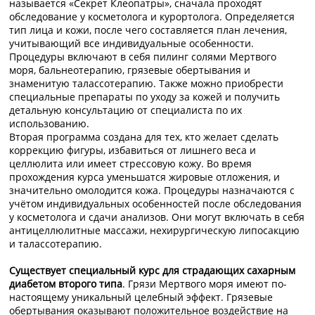
называется «Секрет Клеопатры», сначала проходят
обследование у косметолога и курортолога. Определяется
тип лица и кожи, после чего составляется план лечения,
учитывающий все индивидуальные особенности.
Процедуры включают в себя пилинг солями Мертвого
моря, бальнеотерапию, грязевые обертывания и
знаменитую талассотерапию. Также можно приобрести
специальные препараты по уходу за кожей и получить
детальную консультацию от специалиста по их
использованию.
Вторая программа создана для тех, кто желает сделать
коррекцию фигуры, избавиться от лишнего веса и
целлюлита или имеет стрессовую кожу. Во время
прохождения курса уменьшатся жировые отложения, и
значительно омолодится кожа. Процедуры назначаются с
учётом индивидуальных особенностей после обследования
у косметолога и сдачи анализов. Они могут включать в себя
антицеллюлитные массажи, нехирургическую липосакцию
и талассотерапию.
Существует специальный курс для страдающих сахарным
диабетом второго типа
. Грязи Мертвого моря имеют по-
настоящему уникальный целебный эффект. Грязевые
обертывания оказывают положительное воздействие на