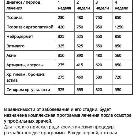
Диагноз / период
1
2
3
4
лечения
неделя
недели
недели
недели
Псориаз
230
480
750
850
Псориаз с артропатикой
420
750
950
1250
Нейродермит
325
525
650
850
Витилиго
325
525
650
850
Акне
350
390
480
560
Артириты, артрозы
275
415
620
850
Хр. пневм., бронхит,
275
460
580
720
астма
Синдром хр. усталости
325
555
820
950
В зависимости от заболевания и его стадии, будет
назначена комплексная программа лечения после осмотра
у профильных врачей.
Для тех, кто приехал ради косметических процедур,
разработано две программы. В ходе первой, которая