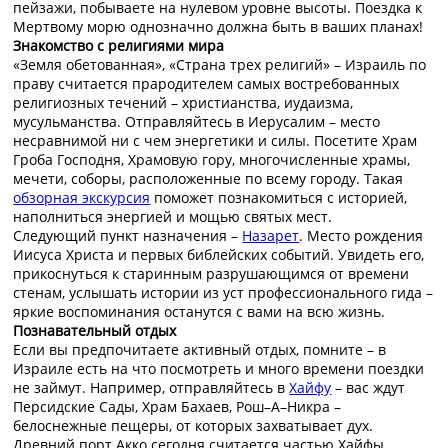
пейзажи, побываете на нулевом уровне высоты. Поездка к
Мертвому морю однозначно должна быть в ваших планах!
Знакомство с религиями мира
«Земля обетованная», «Страна трех религий» – Израиль по
праву считается прародителем самых востребованных
религиозных течений – христианства, иудаизма,
мусульманства. Отправляйтесь в Иерусалим – место
несравнимой ни с чем энергетики и силы. Посетите Храм
Гроба Господня, Храмовую гору, многочисленные храмы,
мечети, соборы, расположенные по всему городу. Такая
обзорная экскурсия
поможет познакомиться с историей,
наполниться энергией и мощью святых мест.
Следующий пункт назначения –
Назарет
. Место рождения
Иисуса Христа и первых библейских событий. Увидеть его,
прикоснуться к старинным разрушающимся от времени
стенам, услышать истории из уст профессионального гида –
яркие воспоминания останутся с вами на всю жизнь.
Познавательный отдых
Если вы предпочитаете активный отдых, помните – в
Израиле есть на что посмотреть и много времени поездки
не займут. Например, отправляйтесь в
Хайфу
– вас ждут
Персидские Сады, Храм Бахаев, Рош–А–Никра –
белоснежные пещеры, от которых захватывает дух.
Древний порт Акко сегодня считается частью Хайфы.