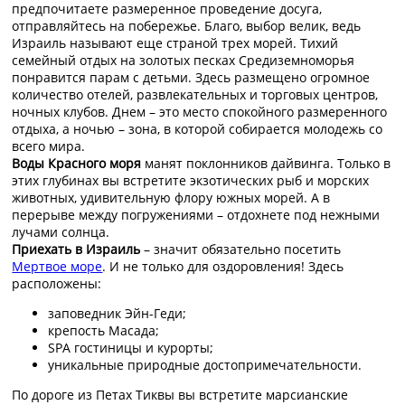
предпочитаете размеренное проведение досуга,
отправляйтесь на побережье. Благо, выбор велик, ведь
Израиль называют еще страной трех морей. Тихий
семейный отдых на золотых песках Средиземноморья
понравится парам с детьми. Здесь размещено огромное
количество отелей, развлекательных и торговых центров,
ночных клубов. Днем – это место спокойного размеренного
отдыха, а ночью – зона, в которой собирается молодежь со
всего мира.
Воды Красного моря
манят поклонников дайвинга. Только в
этих глубинах вы встретите экзотических рыб и морских
животных, удивительную флору южных морей. А в
перерыве между погружениями – отдохнете под нежными
лучами солнца.
Приехать в Израиль
– значит обязательно посетить
Мертвое море
. И не только для оздоровления! Здесь
расположены:
заповедник Эйн-Геди;
крепость Масада;
SPA гостиницы и курорты;
уникальные природные достопримечательности.
По дороге из Петах Тиквы вы встретите марсианские