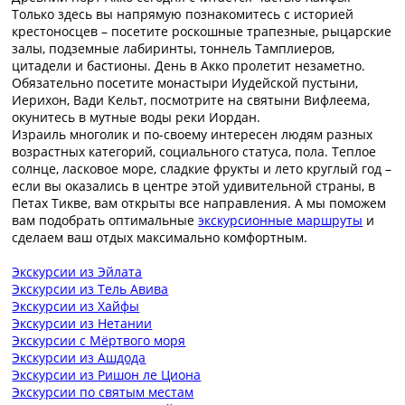
Только здесь вы напрямую познакомитесь с историей
крестоносцев – посетите роскошные трапезные, рыцарские
залы, подземные лабиринты, тоннель Тамплиеров,
цитадели и бастионы. День в Акко пролетит незаметно.
Обязательно посетите монастыри Иудейской пустыни,
Иерихон, Вади Кельт, посмотрите на святыни Вифлеема,
окунитесь в мутные воды реки Иордан.
Израиль многолик и по-своему интересен людям разных
возрастных категорий, социального статуса, пола. Теплое
солнце, ласковое море, сладкие фрукты и лето круглый год –
если вы оказались в центре этой удивительной страны, в
Петах Тикве, вам открыты все направления. А мы поможем
вам подобрать оптимальные
экскурсионные маршруты
и
сделаем ваш отдых максимально комфортным.
Экскурсии из Эйлата
Экскурсии из Тель Авива
Экскурсии из Хайфы
Экскурсии из Нетании
Экскурсии с Мёртвого моря
Экскурсии из Ашдода
Экскурсии из Ришон ле Циона
Экскурсии по святым местам