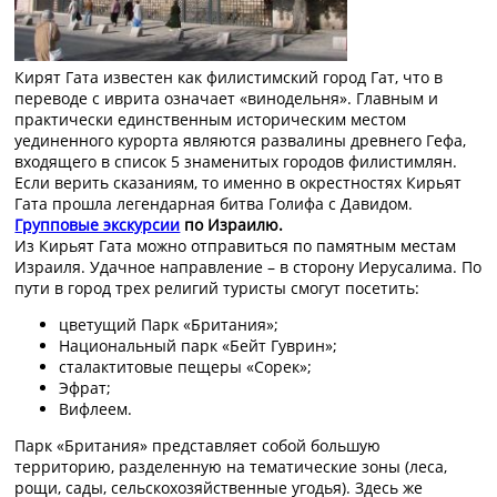
Кирят Гата известен как филистимский город Гат, что в
переводе с иврита означает «винодельня». Главным и
практически единственным историческим местом
уединенного курорта являются развалины древнего Гефа,
входящего в список 5 знаменитых городов филистимлян.
Если верить сказаниям, то именно в окрестностях Кирьят
Гата прошла легендарная битва Голифа с Давидом.
Групповые экскурсии
по Израилю.
Из Кирьят Гата можно отправиться по памятным местам
Израиля. Удачное направление – в сторону Иерусалима. По
пути в город трех религий туристы смогут посетить:
цветущий Парк «Британия»;
Национальный парк «Бейт Гуврин»;
сталактитовые пещеры «Сорек»;
Эфрат;
Вифлеем.
Парк «Британия» представляет собой большую
территорию, разделенную на тематические зоны (леса,
рощи, сады, сельскохозяйственные угодья). Здесь же