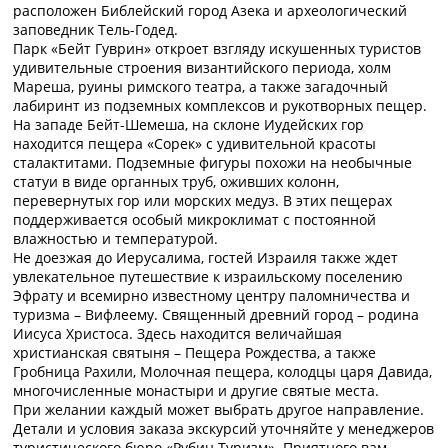
расположен Библейский город Азека и археологический
заповедник Тель-Годед.
Парк «Бейт Гуврин» откроет взгляду искушенных туристов
удивительные строения византийского периода, холм
Мареша, руины римского театра, а также загадочный
лабиринт из подземных комплексов и рукотворных пещер.
На западе Бейт-Шемеша, на склоне Иудейских гор
находится пещера «Сорек» с удивительной красоты
сталактитами. Подземные фигуры похожи на необычные
статуи в виде органных труб, оживших колонн,
перевернутых гор или морских медуз. В этих пещерах
поддерживается особый микроклимат с постоянной
влажностью и температурой.
Не доезжая до Иерусалима, гостей Израиля также ждет
увлекательное путешествие к израильскому поселению
Эфрату и всемирно известному центру паломничества и
туризма – Вифлеему. Священный древний город – родина
Иисуса Христоса. Здесь находится величайшая
христианская святыня – Пещера Рождества, а также
Гробница Рахили, Молочная пещера, колодцы царя Давида,
многочисленные монастыри и другие святые места.
При желании каждый может выбрать другое направление.
Детали и условия заказа экскурсий уточняйте у менеджеров
туристического бюро «Рубин Туризм». Приятного вам