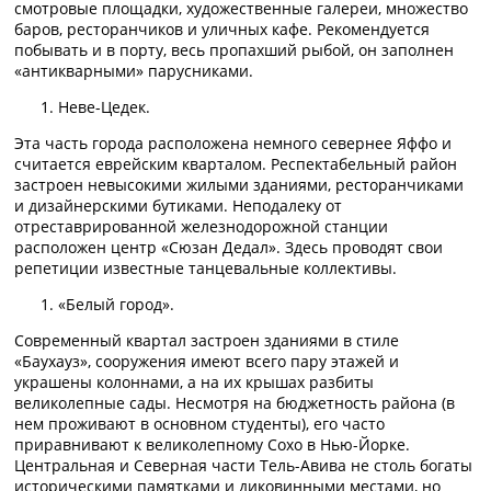
смотровые площадки, художественные галереи, множество
баров, ресторанчиков и уличных кафе. Рекомендуется
побывать и в порту, весь пропахший рыбой, он заполнен
«антикварными» парусниками.
Неве-Цедек.
Эта часть города расположена немного севернее Яффо и
считается еврейским кварталом. Респектабельный район
застроен невысокими жилыми зданиями, ресторанчиками
и дизайнерскими бутиками. Неподалеку от
отреставрированной железнодорожной станции
расположен центр «Сюзан Дедал». Здесь проводят свои
репетиции известные танцевальные коллективы.
«Белый город».
Современный квартал застроен зданиями в стиле
«Баухауз», сооружения имеют всего пару этажей и
украшены колоннами, а на их крышах разбиты
великолепные сады. Несмотря на бюджетность района (в
нем проживают в основном студенты), его часто
приравнивают к великолепному Сохо в Нью-Йорке.
Центральная и Северная части Тель-Авива не столь богаты
историческими памятками и диковинными местами, но