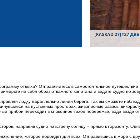
[KASKAD 27]#27 Две
программу отдыха? Отправляйтесь в самостоятельное путешествие
римерьте на себя образ отважного капитана и ведите судно по зов
аправляя лодку параллельно линии берега. Так вы сможете наблю
скинувшиеся на пустынных просторах, живописные оазисы дикораст
ный прибой переходит в спокойное тихое побережье, вода везде о
торов, направив судно навстречу солнцу – прямо к горизонту. Одна
ключение, которое подойдет для всех. Отправившись в море с дру