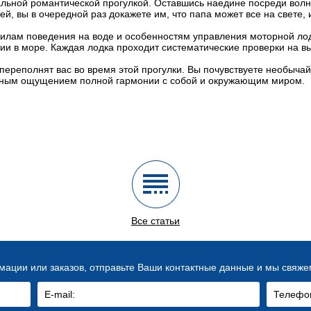
альной романтической прогулкой. Оставшись наедине посреди волн
тей, вы в очередной раз докажете им, что папа может все на свете,
илам поведения на воде и особенностям управления моторной лод
и в море. Каждая лодка проходит систематические проверки на в
ереполнят вас во время этой прогулки. Вы почувствуете необыча
нным ощущением полной гармонии с собой и окружающим миром.
Все статьи
ации или заказов, отправьте Ваши контактные данные и мы свяже