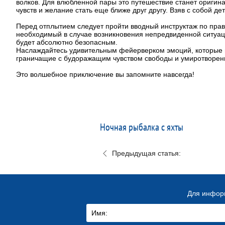
волков. Для влюбленной пары это путешествие станет оригин
чувств и желание стать еще ближе друг другу. Взяв с собой де
Перед отплытием следует пройти вводный инструктаж по прав
необходимый в случае возникновения непредвиденной ситуаци
будет абсолютно безопасным.
Наслаждайтесь удивительным фейерверком эмоций, которые п
граничащие с будоражащим чувством свободы и умиротворе
Это волшебное приключение вы запомните навсегда!
Ночная рыбалка с яхты
Предыдущая статья:
Для информ