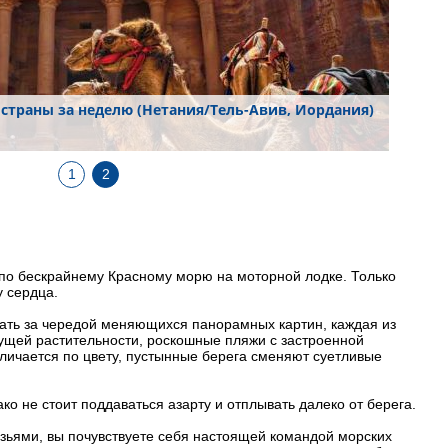
 страны за неделю (Нетания/Тель-Авив, Иордания)
1
2
 по бескрайнему Красному морю на моторной лодке. Только
у сердца.
дать за чередой меняющихся панорамных картин, каждая из
ущей растительности, роскошные пляжи с застроенной
тличается по цвету, пустынные берега сменяют суетливые
ко не стоит поддаваться азарту и отплывать далеко от берега.
зьями, вы почувствуете себя настоящей командой морских