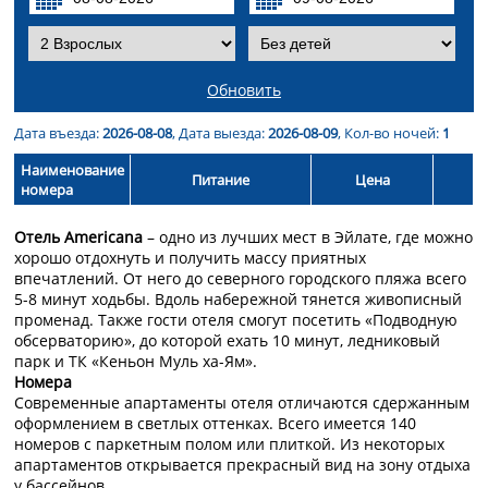
Обновить
Дата въезда:
2026-08-08
, Дата выезда:
2026-08-09
, Кол-во ночей:
1
Наименование
Питание
Цена
номера
Отель Americana
– одно из лучших мест в Эйлате, где можно
хорошо отдохнуть и получить массу приятных
впечатлений. От него до северного городского пляжа всего
5-8 минут ходьбы. Вдоль набережной тянется живописный
променад. Также гости отеля смогут посетить «Подводную
обсерваторию», до которой ехать 10 минут, ледниковый
парк и ТК «Кеньон Муль ха-Ям».
Номера
Современные апартаменты отеля отличаются сдержанным
оформлением в светлых оттенках. Всего имеется 140
номеров с паркетным полом или плиткой. Из некоторых
апартаментов открывается прекрасный вид на зону отдыха
у бассейнов.