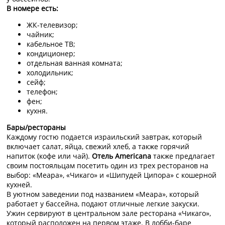
В номере есть:
ЖК-телевизор;
чайник;
кабельное ТВ;
кондиционер;
отдельная ванная комната;
холодильник;
сейф;
телефон;
фен;
кухня.
Бары/рестораны
Каждому гостю подается израильский завтрак, который
включает салат, яйца, свежий хлеб, а также горячий
напиток (кофе или чай).
Отель Americana
также предлагает
своим постояльцам посетить один из трех ресторанов на
выбор: «Меара», «Чикаго» и «Шипудей Ципора» с кошерной
кухней.
В уютном заведении под названием «Меара», который
работает у бассейна, подают отличные легкие закуски.
Ужин сервируют в центральном зале ресторана «Чикаго»,
который расположен на первом этаже. В лобби-баре